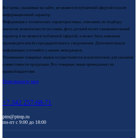
Все цены, указанные на сайте, не являются публичной офертой и носят
информационный характер.
Информация о технических характеристиках, описании, по подбору
аналогов, комплектности поставки, фото деталей носит ознакомительный
характер и не является публичной офертой, и может быть изменена
производителем без предварительного уведомления. Дополнительную
информацию уточняйте у наших менеджеров.
Упоминание товарных знаков осуществляется исключительно для указания
совместимости продукции. Все товарные знаки принадлежат их
правообладателям.
Перезвоните мне
+7 342 257-68-71
ptm@ptmp.ru
пн-пт с 9:00 до 18:00