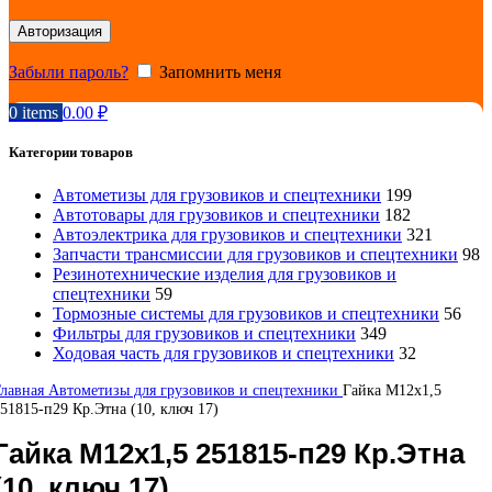
Авторизация
Забыли пароль?
Запомнить меня
0
items
0.00
₽
Категории товаров
Автометизы для грузовиков и спецтехники
199
Автотовары для грузовиков и спецтехники
182
Автоэлектрика для грузовиков и спецтехники
321
Запчасти трансмиссии для грузовиков и спецтехники
98
Резинотехнические изделия для грузовиков и
спецтехники
59
Тормозные системы для грузовиков и спецтехники
56
Фильтры для грузовиков и спецтехники
349
Ходовая часть для грузовиков и спецтехники
32
Главная
Автометизы для грузовиков и спецтехники
Гайка М12х1,5
51815-п29 Кр.Этна (10, ключ 17)
Гайка М12х1,5 251815-п29 Кр.Этна
(10, ключ 17)