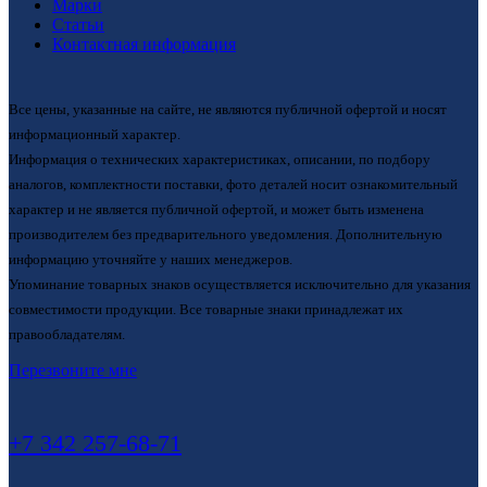
Марки
Статьи
Контактная информация
Все цены, указанные на сайте, не являются публичной офертой и носят
информационный характер.
Информация о технических характеристиках, описании, по подбору
аналогов, комплектности поставки, фото деталей носит ознакомительный
характер и не является публичной офертой, и может быть изменена
производителем без предварительного уведомления. Дополнительную
информацию уточняйте у наших менеджеров.
Упоминание товарных знаков осуществляется исключительно для указания
совместимости продукции. Все товарные знаки принадлежат их
правообладателям.
Перезвоните мне
+7 342 257-68-71