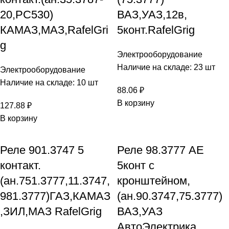
20,РС530)
ВАЗ,УАЗ,12в,
КАМАЗ,МАЗ,RafelGri
5конт.RafelGrig
g
Электрооборудование
Наличие на складе: 23 шт
Электрооборудование
Наличие на складе: 10 шт
88.06
₽
В корзину
127.88
₽
В корзину
Реле 901.3747 5
Реле 98.3777 АЕ
контакт.
5конт с
(ан.751.3777,11.3747,
кронштейном,
981.3777)ГАЗ,КАМАЗ
(ан.90.3747,75.3777)
,ЗИЛ,МАЗ RafelGrig
ВАЗ,УАЗ
АвтоЭлектрика