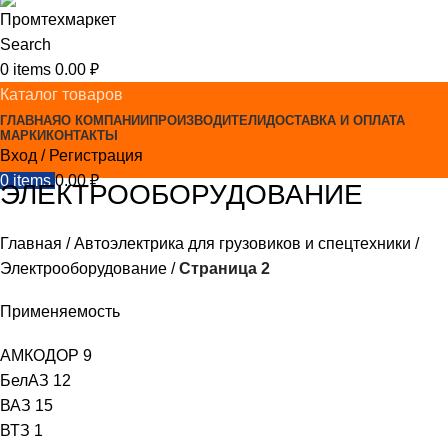
Search
0
items
0.00
₽
Каталог товаров
ГЛАВНАЯ
О КОМПАНИИ
ПРОИЗВОДИТЕЛИ
ДОСТАВКА И ОПЛАТА
МАРКИ
КОНТАКТЫ
Вход / Регистрация
0
items
0.00
₽
ЭЛЕКТРООБОРУДОВАНИЕ
Главная
Автоэлектрика для грузовиков и спецтехники
Электрооборудование
Страница 2
Применяемость
АМКОДОР
9
БелАЗ
12
ВАЗ
15
ВТЗ
1