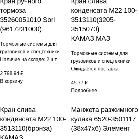
Кран ручного
Кран слива
тормоза
конденсата М22 100-
35260051010 Sorl
3513110(3205-
(9617231000)
3515070)
КАМАЗ,МАЗ
Тормозные системы для
грузовиков и спецтехники
Тормозные системы для
Наличие на складе: 2 шт
грузовиков и спецтехники
Ожидается поставка
2 798.94
₽
В корзину
45.77
₽
Подробнее
Кран слива
Манжета разжимного
конденсата М22 100-
кулака 6520-3501117
3513110(бронза)
(38х47х6) Элемент
КАМАЗ