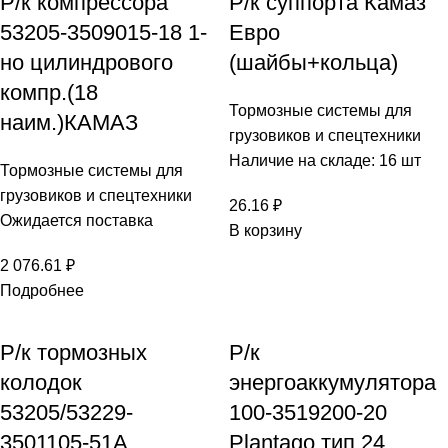
Р/к компрессора
Р/к суппорта Камаз
53205-3509015-18 1-
Евро
но цилиндрового
(шайбы+кольца)
компр.(18
Тормозные системы для
наим.)КАМАЗ
грузовиков и спецтехники
Наличие на складе: 16 шт
Тормозные системы для
грузовиков и спецтехники
26.16
₽
Ожидается поставка
В корзину
2 076.61
₽
Подробнее
Р/к тормозных
Р/к
колодок
энергоаккумулятора
53205/53229-
100-3519200-20
3501105-51А
Plantago тип 24