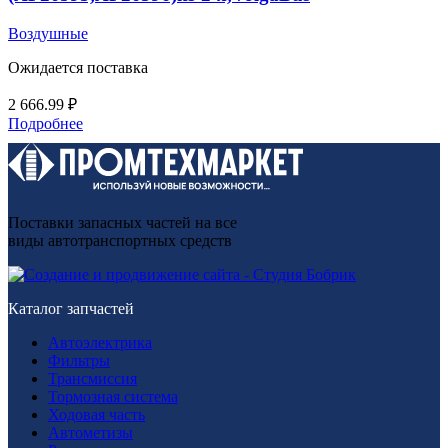
Воздушные
Ожидается поставка
2 666.99
₽
Подробнее
Поставки запасных частей на все
виды автотранспортных средств
Каталог запчастей
Автоэлектрика
Фильтры
Трансмиссия
Тормозная система
Ходовая часть
Автометизы