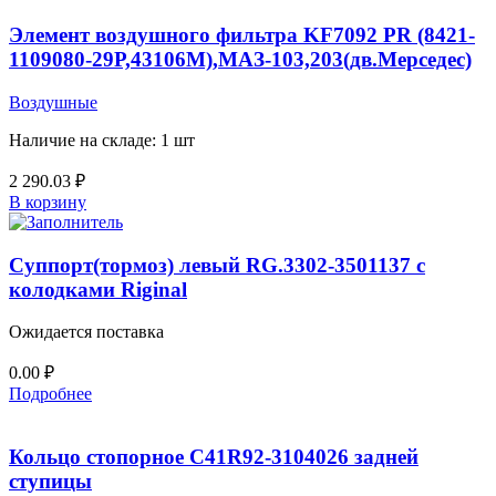
Элемент воздушного фильтра KF7092 PR (8421-
1109080-29Р,43106M),МАЗ-103,203(дв.Мерседес)
Воздушные
Наличие на складе: 1 шт
2 290.03
₽
В корзину
Суппорт(тормоз) левый RG.3302-3501137 с
колодками Riginal
Ожидается поставка
0.00
₽
Подробнее
Кольцо стопорное C41R92-3104026 задней
ступицы