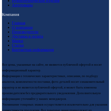
Резинотехнические изделия
Автотовары
Компания
Главная
О компании
Производители
Доставка и оплата
Марки
Статьи
Контактная информация
Все цены, указанные на сайте, не являются публичной офертой и носят
информационный характер.
Информация о технических характеристиках, описании, по подбору
аналогов, комплектности поставки, фото деталей носит ознакомительный
характер и не является публичной офертой, и может быть изменена
производителем без предварительного уведомления. Дополнительную
информацию уточняйте у наших менеджеров.
Упоминание товарных знаков осуществляется исключительно для указания
совместимости продукции. Все товарные знаки принадлежат их