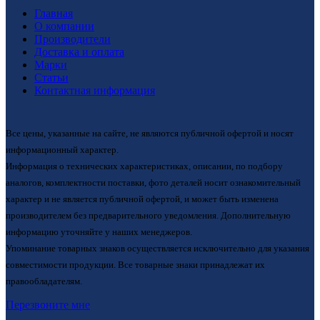
Главная
О компании
Производители
Доставка и оплата
Марки
Статьи
Контактная информация
Все цены, указанные на сайте, не являются публичной офертой и носят
информационный характер.
Информация о технических характеристиках, описании, по подбору
аналогов, комплектности поставки, фото деталей носит ознакомительный
характер и не является публичной офертой, и может быть изменена
производителем без предварительного уведомления. Дополнительную
информацию уточняйте у наших менеджеров.
Упоминание товарных знаков осуществляется исключительно для указания
совместимости продукции. Все товарные знаки принадлежат их
правообладателям.
Перезвоните мне