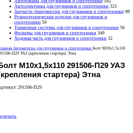
Автотовары для грузовиков и спецтехники
182
Автоэлектрика для грузовиков и спецтехники
321
Запчасти трансмиссии для грузовиков и спецтехники
98
Резинотехнические изделия для грузовиков и
спецтехники
59
Тормозные системы для грузовиков и спецтехники
56
Фильтры для грузовиков и спецтехники
349
Ходовая часть для грузовиков и спецтехники
32
Главная
Автометизы для грузовиков и спецтехники
Болт М10х1,5х110
91506-П29 УАЗ (крепления стартера) Этна
Болт М10х1,5х110 291506-П29 УАЗ
(крепления стартера) Этна
Артикул:
291506-П29
еличить