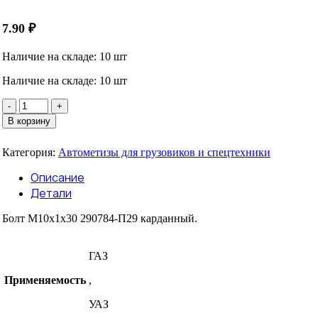
7.90
₽
Наличие на складе: 10 шт
Наличие на складе: 10 шт
Количество
товара
В корзину
Болт
М10х1х30
Категория:
Автометизы для грузовиков и спецтехники
290784-
П29
Описание
(карданного
Детали
вала)
РЗИ
Болт М10х1х30 290784-П29 карданный.
ГАЗ
Применяемость
,
УАЗ