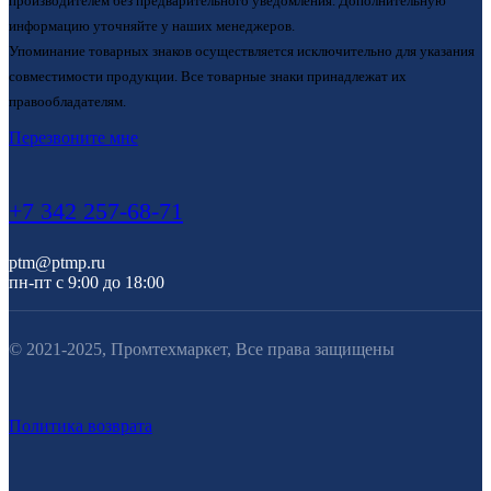
производителем без предварительного уведомления. Дополнительную
информацию уточняйте у наших менеджеров.
Упоминание товарных знаков осуществляется исключительно для указания
совместимости продукции. Все товарные знаки принадлежат их
правообладателям.
Перезвоните мне
+7 342 257-68-71
ptm@ptmp.ru
пн-пт с 9:00 до 18:00
© 2021-2025, Промтехмаркет, Все права защищены
Политика возврата