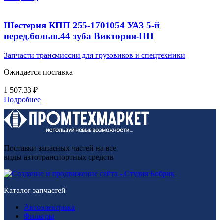
Шестерня КПП 255-1701054 УАЗ 5-й
перед.больш.44 зуба Виктория-НН
Запчасти трансмиссии для грузовиков и спецтехники
Ожидается поставка
1 507.33
₽
Подробнее
Поставки запасных частей на все
виды автотранспортных средств
Каталог запчастей
Автоэлектрика
Фильтры