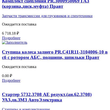
Комплект сцепления PR.3000950069 ГАЗ
(корзина,диск,муфта) Правт
Запчасти трансмиссии для грузовиков и спецтехники
Ожидается поставка
6 718.18
₽
Подробнее
Ступица колеса заднего PR.C41R11-3104006-10 в
сб с ротором АБС, подшипн, шпильки Правт
Ожидается поставка
0.00
₽
Подробнее
Стартер 5732.3708 AE редукт.(ан.62.3708)
УАЗ,дв.ЗМЗ АвтоЭлектрика
Стартеры и комплектующие