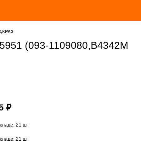
З,КРАЗ
5951 (093-1109080,B4342М
15
₽
кладе: 21 шт
кладе: 21 шт