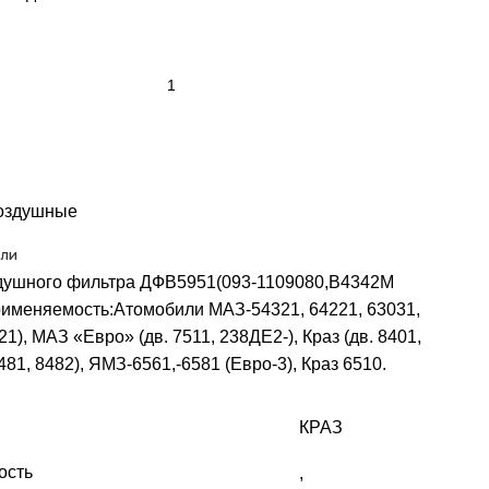
оздушные
ли
душного фильтра ДФВ5951(093-1109080,B4342М
рименяемость:Атомобили МАЗ-54321, 64221, 63031,
21), МАЗ «Евро» (дв. 7511, 238ДЕ2-), Краз (дв. 8401,
481, 8482), ЯМЗ-6561,-6581 (Евро-3), Краз 6510.
КРАЗ
ость
,