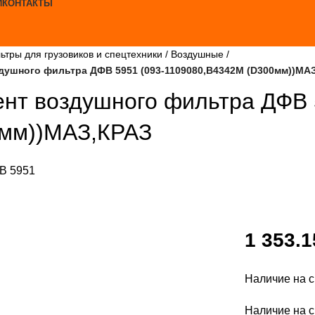
И
КОНТАКТЫ
ьтры для грузовиков и спецтехники
Воздушные
душного фильтра ДФВ 5951 (093-1109080,B4342М (D300мм))МА
нт воздушного фильтра ДФВ 
мм))МАЗ,КРАЗ
В 5951
1 353.
Наличие на с
Наличие на с