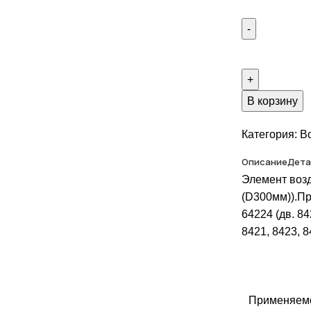
В корзину
Категория:
В
Описание
Дета
Элемент воз
(D300мм)).П
64224 (дв. 84
8421, 8423, 8
Применяем