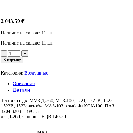
2 043.59
₽
Наличие на складе: 11 шт
Наличие на складе: 11 шт
Количество
товара
В корзину
Элемент
воздушного
Категория:
Воздушные
фильтра
KF7260K
Описание
SP(260-
Детали
1109300)
из
Техника с дв. ММЗ Д-260, МТЗ-100, 1221, 1221В, 1522,
2х,дв.ММЗ,ПАЗ,МАЗ
1522В, 1523; автобус МАЗ-103, комбайн КСК-100, ПАЗ
3204 3203 ЕВРО-3
дв. Д-260, Cummins EQB 140-20
МАЗ