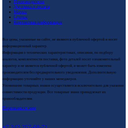
Производители
Доставка и оплата
Марки
Статьи
Контактная информация
Все цены, указанные на сайте, не являются публичной офертой и носят
информационный характер.
Информация о технических характеристиках, описании, по подбору
аналогов, комплектности поставки, фото деталей носит ознакомительный
характер и не является публичной офертой, и может быть изменена
производителем без предварительного уведомления. Дополнительную
информацию уточняйте у наших менеджеров.
Упоминание товарных знаков осуществляется исключительно для указания
совместимости продукции. Все товарные знаки принадлежат их
правообладателям.
Перезвоните мне
+7 342 257-68-71