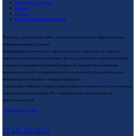
Доставка и оплата
Марки
Статьи
Контактная информация
Все цены, указанные на сайте, не являются публичной офертой и носят
информационный характер.
Информация о технических характеристиках, описании, по подбору
аналогов, комплектности поставки, фото деталей носит ознакомительный
характер и не является публичной офертой, и может быть изменена
производителем без предварительного уведомления. Дополнительную
информацию уточняйте у наших менеджеров.
Упоминание товарных знаков осуществляется исключительно для указания
совместимости продукции. Все товарные знаки принадлежат их
правообладателям.
Перезвоните мне
+7 342 257-68-71