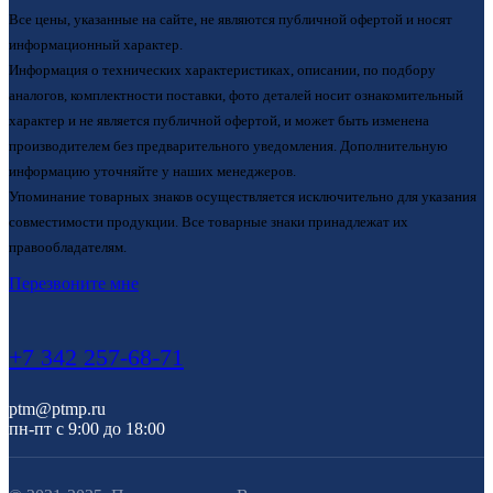
Все цены, указанные на сайте, не являются публичной офертой и носят
информационный характер.
Информация о технических характеристиках, описании, по подбору
аналогов, комплектности поставки, фото деталей носит ознакомительный
характер и не является публичной офертой, и может быть изменена
производителем без предварительного уведомления. Дополнительную
информацию уточняйте у наших менеджеров.
Упоминание товарных знаков осуществляется исключительно для указания
совместимости продукции. Все товарные знаки принадлежат их
правообладателям.
Перезвоните мне
+7 342 257-68-71
ptm@ptmp.ru
пн-пт с 9:00 до 18:00