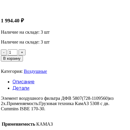
1 994.40
₽
Наличие на складе: 3 шт
Наличие на складе: 3 шт
Количество
товара
В корзину
Элемент
воздушного
Категория:
Воздушные
фильтра
ДФВ
Описание
5807(728-
Детали
1109560)из
2х,КАМАЗ
Элемент воздушного фильтра ДФВ 5807(728-1109560)из
2х.Применяемость:Грузовая техника КамАЗ 5308 с дв.
Cummins ISBE 170-30.
Применяемость
КАМАЗ