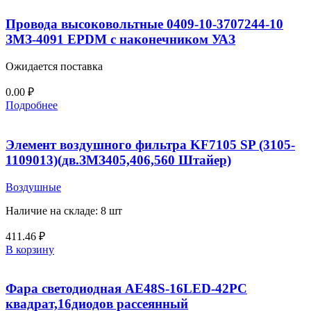
Провода высоковольтные 0409-10-3707244-10
ЗМЗ-4091 EPDM с наконечником УАЗ
Ожидается поставка
0.00
₽
Подробнее
Элемент воздушного фильтра KF7105 SP (3105-
1109013)(дв.ЗМЗ405,406,560 Штайер)
Воздушные
Наличие на складе: 8 шт
411.46
₽
В корзину
Фара светодиодная AЕ48S-16LED-42РC
квадрат,16диодов рассеянный