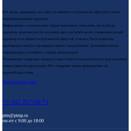
Все цены, указанные на сайте, не являются публичной офертой и носят
информационный характер.
Информация о технических характеристиках, описании, по подбору
аналогов, комплектности поставки, фото деталей носит ознакомительный
характер и не является публичной офертой, и может быть изменена
производителем без предварительного уведомления. Дополнительную
информацию уточняйте у наших менеджеров.
Упоминание товарных знаков осуществляется исключительно для указания
совместимости продукции. Все товарные знаки принадлежат их
правообладателям.
Перезвоните мне
+7 342 257-68-71
ptm@ptmp.ru
пн-пт с 9:00 до 18:00