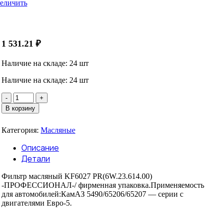
еличить
1 531.21
₽
Наличие на складе: 24 шт
Наличие на складе: 24 шт
Количество
товара
В корзину
Фильтр
масляный
Категория:
Масляные
KF6027
PR
Описание
(6W.23.614.00)
Детали
КАМАЗ
5490/65206/65207
Фильтр масляный KF6027 PR(6W.23.614.00)
двиг.Евро-5
-ПРОФЕССИОНАЛ-/ фирменная упаковка.Применяемость
для автомобилей:КамАЗ 5490/65206/65207 — серии с
двигателями Евро-5.