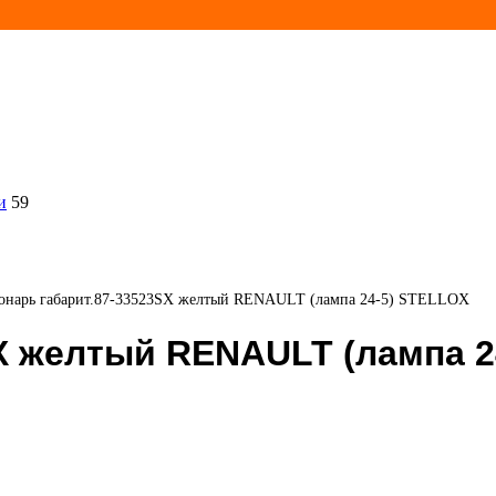
и
59
онарь габарит.87-33523SX желтый RENAULT (лампа 24-5) STELLOX
X желтый RENAULT (лампа 2