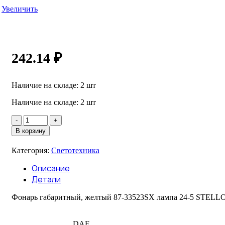
Увеличить
242.14
₽
Наличие на складе: 2 шт
Наличие на складе: 2 шт
Количество
товара
В корзину
Фонарь
габарит.87-
Категория:
Светотехника
33523SX
желтый
Описание
RENAULT
Детали
(лампа
24-
Фонарь габаритный, желтый 87-33523SX лампа 24-5 ST
5)
STELLOX
DAF