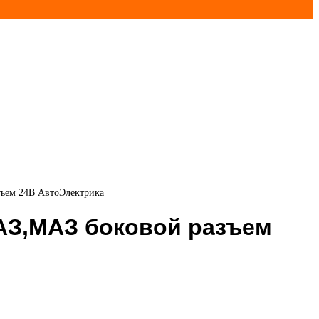
зъем 24В АвтоЭлектрика
МАЗ,МАЗ боковой разъем