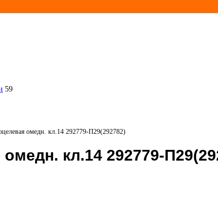
и
59
целевая омедн. кл.14 292779-П29(292782)
омедн. кл.14 292779-П29(29