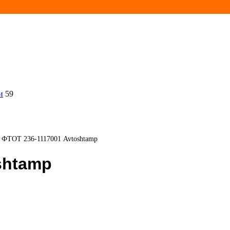
и
59
к ФТОТ 236-1117001 Avtoshtamp
shtamp