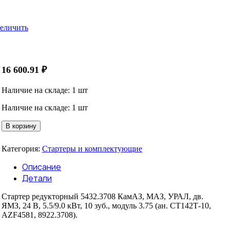
еличить
16 600.91
₽
Наличие на складе: 1 шт
Наличие на складе: 1 шт
Количество
В корзину
товара
Стартер
Категория:
Стартеры и комплектующие
5432.3708
AE
Описание
(ан.СТ142Т-10,AZF4581,8922.370)
Детали
КАМАЗ,МАЗ,УРАЛ,дв.ЯМЗ
редукт.
Стартер редукторный 5432.3708 КамАЗ, МАЗ, УРАЛ, дв.
АвтоЭлектрика
ЯМЗ, 24 В, 5.5/9.0 кВт, 10 зуб., модуль 3.75 (ан. СТ142Т-10,
AZF4581, 8922.3708).