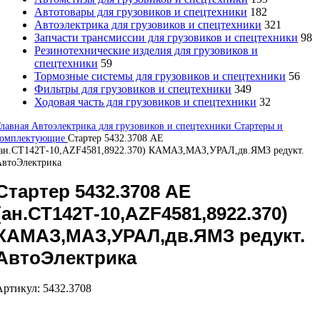
Автотовары для грузовиков и спецтехники
182
Автоэлектрика для грузовиков и спецтехники
321
Запчасти трансмиссии для грузовиков и спецтехники
98
Резинотехнические изделия для грузовиков и
спецтехники
59
Тормозные системы для грузовиков и спецтехники
56
Фильтры для грузовиков и спецтехники
349
Ходовая часть для грузовиков и спецтехники
32
Главная
Автоэлектрика для грузовиков и спецтехники
Стартеры и
комплектующие
Стартер 5432.3708 AE
(ан.СТ142Т-10,AZF4581,8922.370) КАМАЗ,МАЗ,УРАЛ,дв.ЯМЗ редукт.
АвтоЭлектрика
Стартер 5432.3708 AE
(ан.СТ142Т-10,AZF4581,8922.370)
КАМАЗ,МАЗ,УРАЛ,дв.ЯМЗ редукт.
АвтоЭлектрика
Артикул:
5432.3708