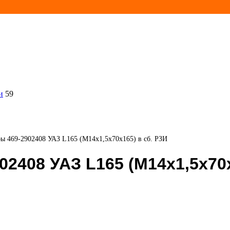
и
59
ры 469-2902408 УАЗ L165 (М14х1,5х70х165) в сб. РЗИ
2408 УАЗ L165 (М14х1,5х70х