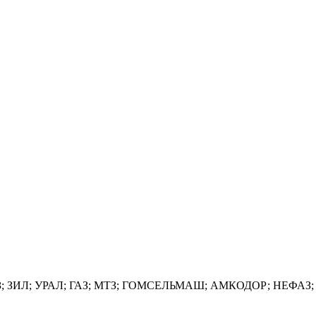
З; МАЗ; ЗИЛ; УРАЛ; ГАЗ; МТЗ; ГОМСЕЛЬМАШ; АМКОДОР; НЕФАЗ