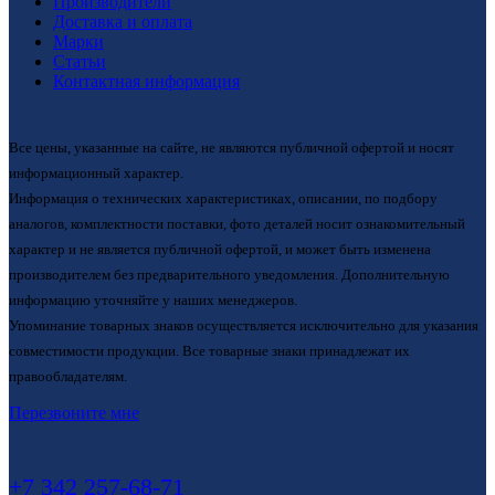
Производители
Доставка и оплата
Марки
Статьи
Контактная информация
Все цены, указанные на сайте, не являются публичной офертой и носят
информационный характер.
Информация о технических характеристиках, описании, по подбору
аналогов, комплектности поставки, фото деталей носит ознакомительный
характер и не является публичной офертой, и может быть изменена
производителем без предварительного уведомления. Дополнительную
информацию уточняйте у наших менеджеров.
Упоминание товарных знаков осуществляется исключительно для указания
совместимости продукции. Все товарные знаки принадлежат их
правообладателям.
Перезвоните мне
+7 342 257-68-71