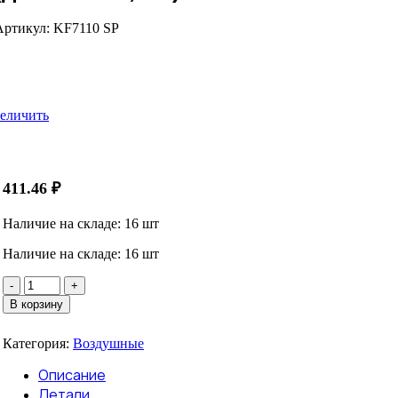
Артикул:
KF7110 SP
еличить
411.46
₽
Наличие на складе: 16 шт
Наличие на складе: 16 шт
Количество
товара
В корзину
Элемент
воздушного
Категория:
Воздушные
фильтра
KF7110
Описание
SP
Детали
(3110-