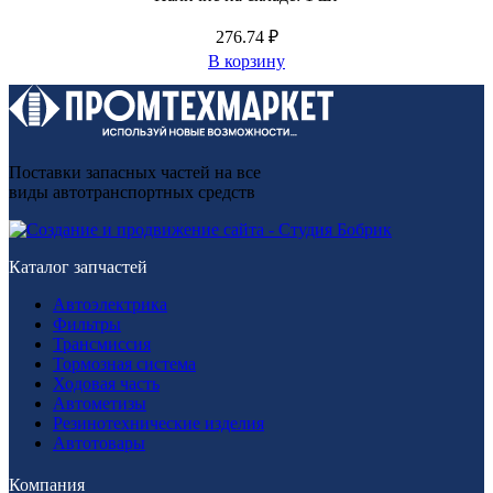
276.74
₽
В корзину
Поставки запасных частей на все
виды автотранспортных средств
Каталог запчастей
Автоэлектрика
Фильтры
Трансмиссия
Тормозная система
Ходовая часть
Автометизы
Резинотехнические изделия
Автотовары
Компания