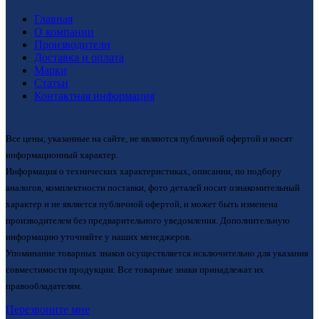
Главная
О компании
Производители
Доставка и оплата
Марки
Статьи
Контактная информация
Все цены, указанные на сайте, не являются публичной офертой и носят
информационный характер.
Информация о технических характеристиках, описании, по подбору
аналогов, комплектности поставки, фото деталей носит ознакомительный
характер и не является публичной офертой, и может быть изменена
производителем без предварительного уведомления. Дополнительную
информацию уточняйте у наших менеджеров.
Упоминание товарных знаков осуществляется исключительно для указания
совместимости продукции. Все товарные знаки принадлежат их
правообладателям.
Перезвоните мне