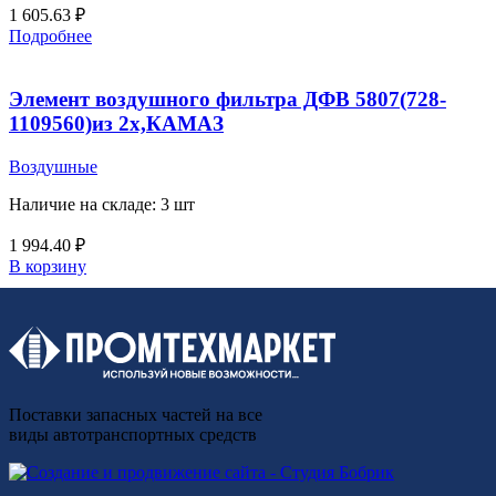
1 605.63
₽
Подробнее
Элемент воздушного фильтра ДФВ 5807(728-
1109560)из 2х,КАМАЗ
Воздушные
Наличие на складе: 3 шт
1 994.40
₽
В корзину
Поставки запасных частей на все
виды автотранспортных средств