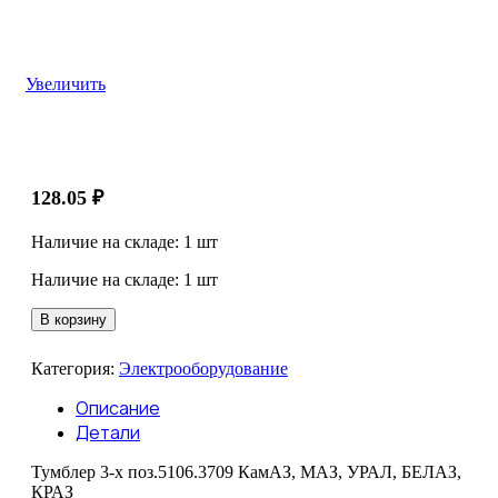
Увеличить
128.05
₽
Наличие на складе: 1 шт
Наличие на складе: 1 шт
Количество
В корзину
товара
Тумблер
Категория:
Электрооборудование
3-
х
Описание
поз.5106.3709
Детали
КамАЗ,
МАЗ,
Тумблер 3-х поз.5106.3709 КамАЗ, МАЗ, УРАЛ, БЕЛАЗ,
УРАЛ,
КРАЗ
БЕЛАЗ,