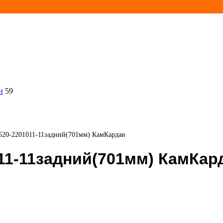
и
59
520-2201011-11задний(701мм) КамКардан
11-11задний(701мм) КамКар