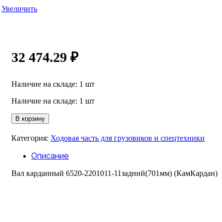
Увеличить
32 474.29
₽
Наличие на складе: 1 шт
Наличие на складе: 1 шт
Количество
В корзину
товара
Вал
Категория:
Ходовая часть для грузовиков и спецтехники
карданный
6520-
Описание
2201011-
11задний(701мм)
Вал карданный 6520-2201011-11задний(701мм) (КамКардан)
КамКардан