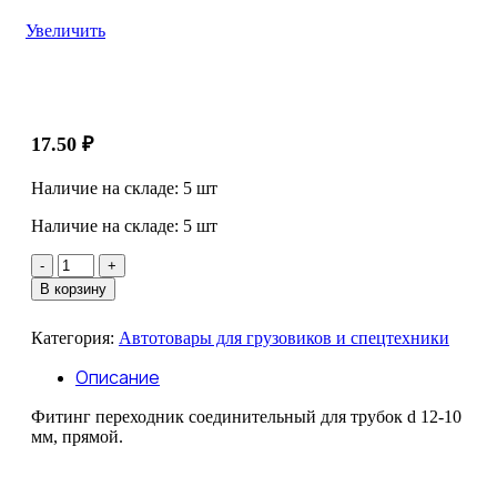
Увеличить
17.50
₽
Наличие на складе: 5 шт
Наличие на складе: 5 шт
Количество
товара
В корзину
Фитинг
переходник
Категория:
Автотовары для грузовиков и спецтехники
прямой
12-
Описание
10
мм
Фитинг переходник соединительный для трубок d 12-10
мм, прямой.