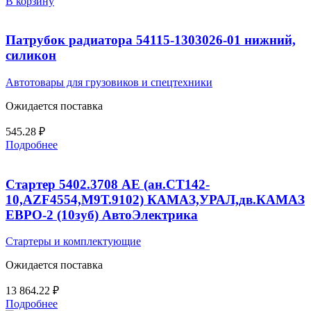
В корзину
Патрубок радиатора 54115-1303026-01 нижний,
силикон
Автотовары для грузовиков и спецтехники
Ожидается поставка
545.28
₽
Подробнее
Стартер 5402.3708 AE (ан.СТ142-
10,AZF4554,М9Т.9102) КАМАЗ,УРАЛ,дв.КАМАЗ
ЕВРО-2 (10зуб) АвтоЭлектрика
Стартеры и комплектующие
Ожидается поставка
13 864.22
₽
Подробнее